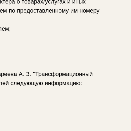
ра о товарах/услугах и иных
лем по предоставленному им номеру
лем;
ареева А. З. "Трансформационный
телей следующую информацию: