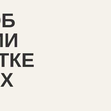
ОБ
ИИ
ТКЕ
Х