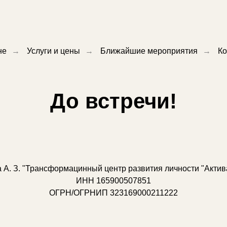
не
→
Услуги и цены
→
Ближайшие мероприятия
→
Ко
До встречи!
 А. З. "Трансформацинный центр развития личности "Актив
ИНН 165900507851
ОГРН/ОГРНИП 323169000211222