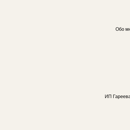
Обо м
ИП Гареева