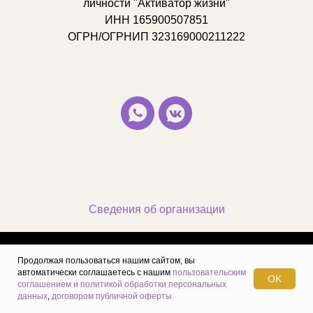
личности "Активатор жизни"
ИНН 165900507851
ОГРН/ОГРНИП 323169000211222
Сведения об организации
Tilda
Made on
Продолжая пользоваться нашим сайтом, вы
автоматически соглашаетесь с нашим
пользовательским
OK
Мы используем
соглашением и политикой обработки персональных
cookie-файлы,
чтобы пользоваться
OK
сайтом было удобно
данных
,
договором публичной оферты